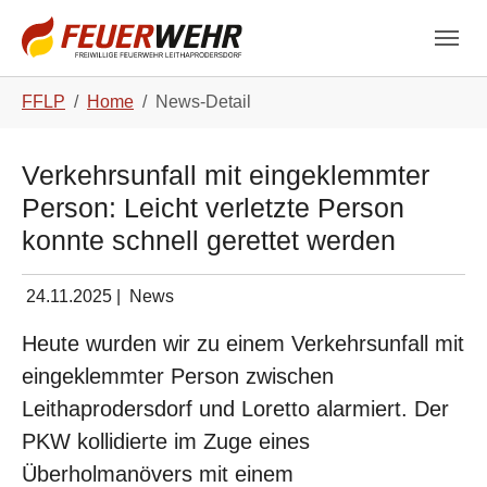
Skip to main navigation
Zum Hauptinhalt springen
Skip to page footer
Sie sind hier:
FFLP
Home
News-Detail
Verkehrsunfall mit eingeklemmter
Person: Leicht verletzte Person
konnte schnell gerettet werden
24.11.2025
|
News
Heute wurden wir zu einem Verkehrsunfall mit
eingeklemmter Person zwischen
Leithaprodersdorf und Loretto alarmiert. Der
PKW kollidierte im Zuge eines
Überholmanövers mit einem